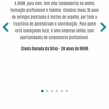
 de
A ROHR, para mim, tem sido fundamental na minha
A
ulho
formação profissional e familiar. Celebrar meus 38 anos
c
bem
de serviços prestados é motivo de orgulho, por toda a
des
tão
trajetória de aprendizado e contribuição. Para quem
rel
 visão
está começando hoje, é uma empresa sólida, com
pró
eus
oportunidades de crescimento profissional.
mui
va
Clovis Donada da Silva - 38 anos de ROHR
algué
ROHR