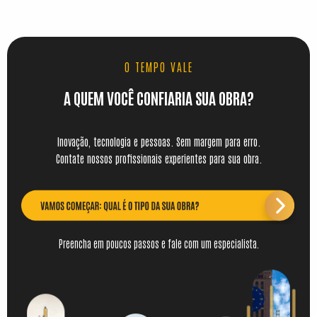
O TEMPO VALE
A QUEM VOCÊ CONFIARIA SUA OBRA?
Inovação, tecnologia e pessoas. Sem margem para erro.
Contate nossos profissionais experientes para sua obra.
Preencha em poucos passos e fale com um especialista.
Qual o segmento?